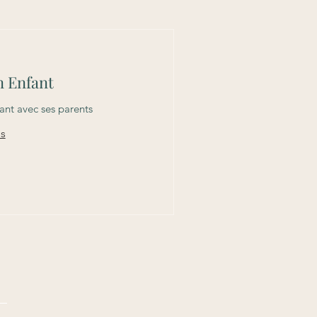
n Enfant
nt avec ses parents
us